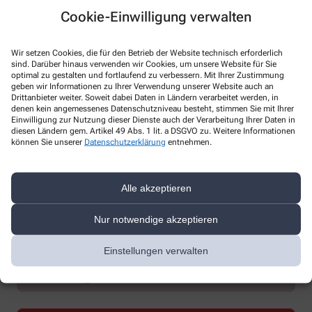
Cookie-Einwilligung verwalten
Wir setzen Cookies, die für den Betrieb der Website technisch erforderlich
sind. Darüber hinaus verwenden wir Cookies, um unsere Website für Sie
optimal zu gestalten und fortlaufend zu verbessern. Mit Ihrer Zustimmung
geben wir Informationen zu Ihrer Verwendung unserer Website auch an
* Bitte füllen Sie die Pflichtfelder aus
Drittanbieter weiter. Soweit dabei Daten in Ländern verarbeitet werden, in
denen kein angemessenes Datenschutzniveau besteht, stimmen Sie mit Ihrer
Ich erkläre mich damit einverstanden, dass die von mir angegebenen
Einwilligung zur Nutzung dieser Dienste auch der Verarbeitung Ihrer Daten in
Daten elektronisch erfasst und gespeichert und meine Daten an die
diesen Ländern gem. Artikel 49 Abs. 1 lit. a DSGVO zu. Weitere Informationen
können Sie unserer
Datenschutzerklärung
entnehmen.
von mir ausgesuchte Apotheke übergeben werden. Rechtsgrundlage
der Verarbeitung ist Art. 6 Abs. 1 lit. a DS-GVO. Die Einwilligung kann
jederzeit widerrufen werden, z.B. per E-Mail an
info@landhausapotheke.de
.
Alle akzeptieren
Ihre Daten werden ausschließlich zur Bearbeitung Ihrer Anfrage
verwendet. Weitere Informationen zum Datenschutz finden Sie unter
Nur notwendige akzeptieren
folgendem Link:
Datenschutz
.
Einstellungen verwalten
Sind Sie ein Mensch? Dann wählen Sie bitte
den Baum